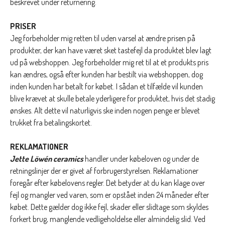
beskrevet under returnering.
PRISER
Jeg
forbeholder mig retten til uden varsel at ændre prisen på
produkter, der kan have været sket tastefejl da produktet blev lagt
ud på webshoppen.
Jeg
forbeholder mig ret til at et produkts pris
kan ændres, også efter kunden har bestilt via webshoppen, dog
inden kunden har betalt for købet. I sådan et tilfælde vil kunden
blive krævet at skulle betale yderligere for produktet, hvis det stadig
ønskes. Alt dette vil naturligvis ske inden nogen penge er blevet
trukket fra betalingskortet.
REKLAMATIONER
Jette Löwén ceramics
handler under købeloven og under de
retningslinjer der er givet af forbrugerstyrelsen. Reklamationer
foregår efter købelovens regler. Det betyder at du kan klage over
fejl og mangler ved varen, som er opstået inden 24 måneder efter
købet. Dette gælder dog ikke fejl, skader eller slidtage som skyldes
forkert brug, manglende vedligeholdelse eller almindelig slid. Ved