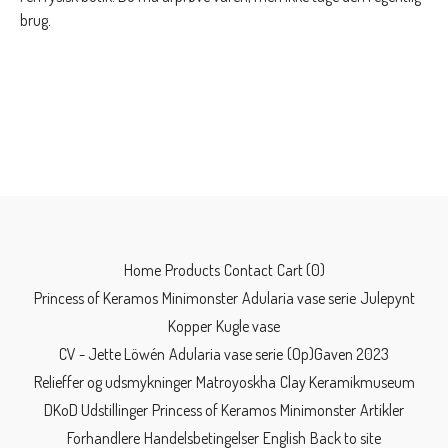
brug.
Home
Products
Contact
Cart (
0
)
Princess of Keramos
Minimonster
Adularia vase serie
Julepynt
Kopper
Kugle vase
CV - Jette Löwén
Adularia vase serie
(Op)Gaven 2023
Relieffer og udsmykninger
Matroyoskha
Clay Keramikmuseum
DKoD Udstillinger
Princess of Keramos
Minimonster
Artikler
Forhandlere
Handelsbetingelser
English
Back to site