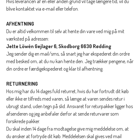
Hvis leverancen af en eller anden grund vil tage længere tid, vil du
blive kontaktet via e-mail eller telefon.
AFHENTNING
Du er altid velkommen til selv at hente din vare ved mig på mit
værksted på adressen:
Jette Löwén Gejlager 6, Skodborg 6630 Rødding
Jeg sender dig en mail/sms, så snart jeg har ekspederet din ordre
med besked om, at du nu kan hente den. Jeg trækker pengene, når
din ordre er færdigekspederet og klar til afhentning.
RETURNERING
Hos mig har du 14 dages fuld returret, hvis du har fortrudt dit køb
eller ikke er tilfreds med varen, så længe at varen sendes retur i
ubrugt stand, uden tegn på slid. Ansvaret for returpakker ligger hos
afsenderen og jeg anbefaler derfor at sende returvarer som
forsikrede pakker.
Du skal inden 14 dage fra modtagelse give mig meddelelse om, at
du ønsker at fortryde dit køb. Meddelelsen skal gives ved mail