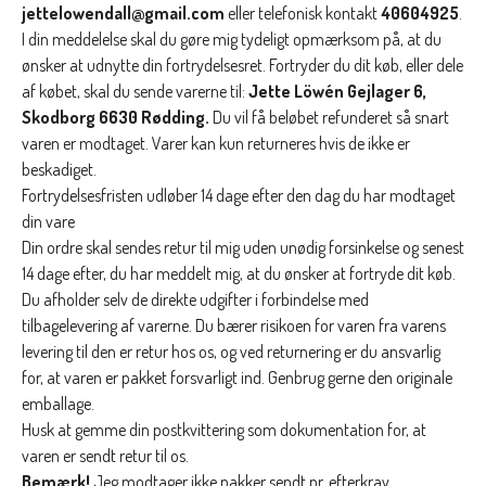
jettelowendall@gmail.com
eller telefonisk kontakt
40604925
.
I din meddelelse skal du gøre mig tydeligt opmærksom på, at du
ønsker at udnytte din fortrydelsesret. Fortryder du dit køb, eller dele
af købet, skal du sende varerne til:
Jette Löwén Gejlager 6,
Skodborg 6630 Rødding.
Du vil få beløbet refunderet så snart
varen er modtaget. Varer kan kun returneres hvis de ikke er
beskadiget.
Fortrydelsesfristen udløber 14 dage efter den dag du
har modtaget
din vare
Din ordre skal sendes retur til mig uden unødig forsinkelse og senest
14 dage efter, du har meddelt mig, at du ønsker at fortryde dit køb.
Du afholder selv de direkte udgifter i forbindelse med
tilbagelevering af varerne. Du bærer risikoen for varen fra varens
levering til den er retur hos os, og ved returnering er du ansvarlig
for, at varen er pakket forsvarligt ind. Genbrug gerne den originale
emballage.
Husk at gemme din postkvittering som dokumentation for, at
varen er sendt retur til os.
Bemærk!
Jeg modtager ikke pakker sendt pr. efterkrav