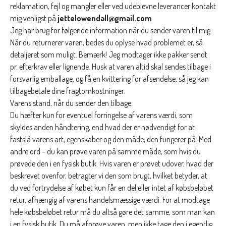
reklamation, fejl og mangler eller ved udeblevne leverancer kontakt
mig venligst på
jettelowendall@gmail.com
Jeg
har brug for følgende information når du sender varen til mig:
Når du returnerer varen, bedes du oplyse hvad problemet er, så
detaljeret som muligt. Bemærk! Jeg modtager ikke pakker sendt
pr. efterkrav eller lignende. Husk at varen altid skal sendes tilbage i
forsvarlig emballage, og få en kvittering for afsendelse, så jeg kan
tilbagebetale dine fragtomkostninger.
Varens stand, når du sender den tilbage:
Du hæfter kun for eventuel forringelse af varens værdi, som
skyldes anden håndtering, end hvad der er nødvendigt for at
fastslå varens art, egenskaber og den måde, den fungerer på. Med
andre ord – du kan prøve varen på samme måde, som hvis du
prøvede den i en fysisk butik. Hvis varen er prøvet udover, hvad der
beskrevet ovenfor, betragter vi den som brugt, hvilket betyder, at
du ved fortrydelse af købet kun får en del eller intet af købsbeløbet
retur, afhængig af varens handelsmæssige værdi. For at modtage
hele købsbeløbet retur må du altså gøre det samme, som man kan
i en fysisk butik. Du må afprøve varen, men ikke tage den i egentlig