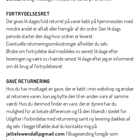
FORTRYDELSESRET
Der gives 14 dages fuld returret på varer købt på hjemmesiden med
mindre andet er aftalt eller fremgår af din ordre. Den 14 dags
periode starter den dag hvor ordren er leveret.
Eventuelle returneringsomkostninger afholder du selv.
Ønske om fortrydelse skal meddeles os senest 14 dage efter
leveringen og være os i hænde senest 14 dage efter jeg er informeret
om dit brug af fortrydelsesret.
GAVE RETURNERING
Hvis du har modtaget en gave, der er købt i min webshop og ønsker
at returnere varen, kan jeg bytte den til en anden vare af samme
værdi. Hvis du derimod finder en vare, der er dyrere har du
mulighed for at betale differencen og få den tilsendt i stedet for.
Udgifter i forbindelse med returnering samt ny levering dækkes af
dig selv. I begge tilfælde skal du kontakte mig på
jettelowendall@gmail.com
Tilbagesending foregår som